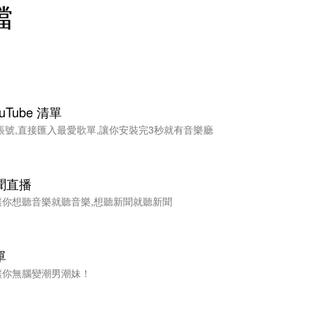
檔
uTube 清單
be 帳號,直接匯入最愛歌單,讓你安裝完3秒就有音樂廳
聞直播
讓你想聽音樂就聽音樂,想聽新聞就聽新聞
單
讓你無腦變潮男潮妹！